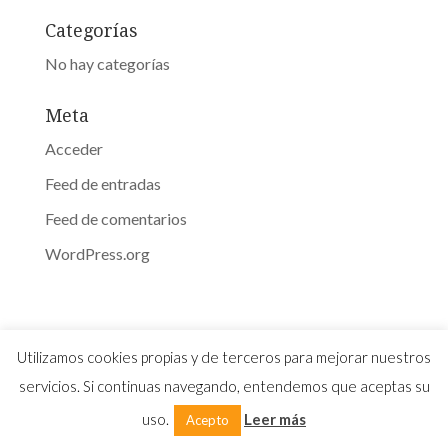
Categorías
No hay categorías
Meta
Acceder
Feed de entradas
Feed de comentarios
WordPress.org
Utilizamos cookies propias y de terceros para mejorar nuestros
servicios. Si continuas navegando, entendemos que aceptas su
Ilallum ® 2017 Todos los derechos reservardos |
Diseño y desarrollo
LovelyLemon
uso.
Leer más
Acepto