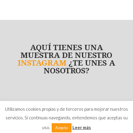
AQUÍ TIENES UNA
MUESTRA DE NUESTRO
INSTAGRAM
¿TE UNES A
NOSOTROS?
Utilizamos cookies propias y de terceros para mejorar nuestros
servicios. Si continuas navegando, entendemos que aceptas su
Ilallum ® 2017 Todos los derechos reservardos |
Diseño y desarrollo
LovelyLemon
uso.
Leer más
Acepto